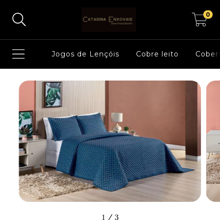
0
Jogos de Lençóis
Cobre leito
Cober
1
/
3