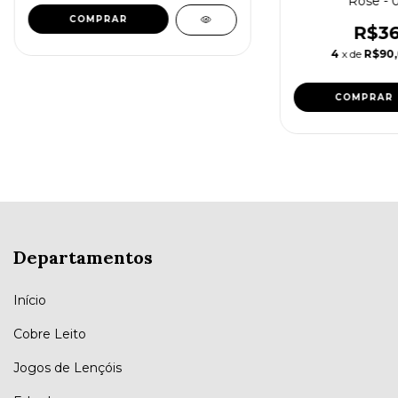
Rosê - 
R$36
4
x de
R$90
Departamentos
Início
Cobre Leito
Jogos de Lençóis