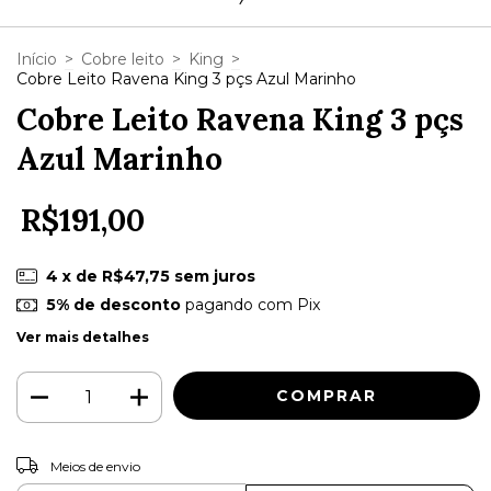
Início
>
Cobre leito
>
King
>
Cobre Leito Ravena King 3 pçs Azul Marinho
Cobre Leito Ravena King 3 pçs
Azul Marinho
R$191,00
4
x de
R$47,75
sem juros
5% de desconto
pagando com Pix
Ver mais detalhes
ALTERAR CEP
Entregas para o CEP:
Meios de envio