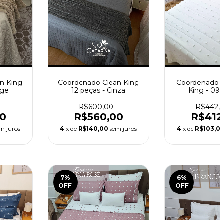
n King
Coordenado Clean King
Coordenad
ege
12 peças - Cinza
King - 0
R$600,00
R$442
00
R$560,00
R$41
m juros
4
x de
R$140,00
sem juros
4
x de
R$103,
7
%
6
%
OFF
OFF