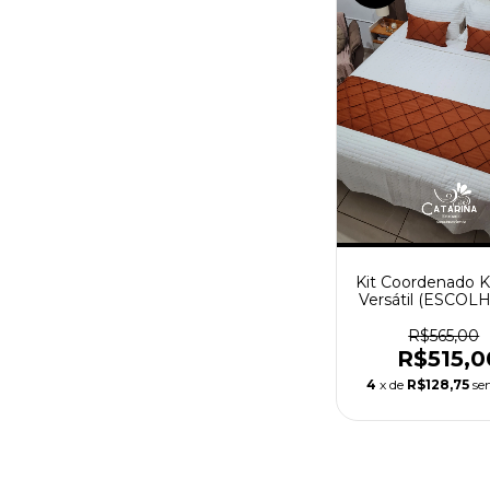
Kit Coordenado Ki
Versátil (ESCOL
PESEIRA) - 11 
R$565,00
R$515,0
4
x de
R$128,75
se