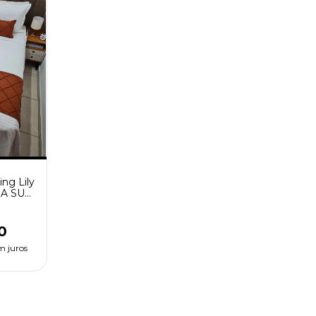
ng Lily
HA SUA
peças
0
m juros