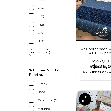
D (2)
E (2)
F (2)
G (2)
H (2)
Kit Coordenado Ki
Azul - 12 pe
VER TODOS
R$558,00
R$528,
Selecione Seu Kit
4
x de
R$132,00
se
Peseira:
Areia (2)
Bege (2)
6
%
Capuccino (2)
OFF
Marinho (1)