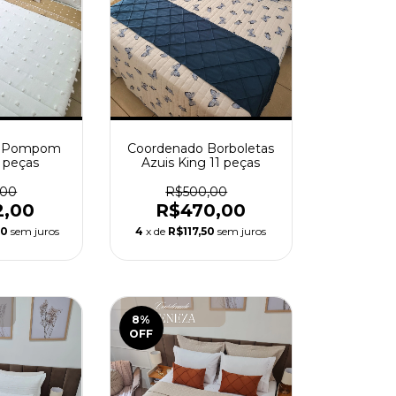
o Pompom
Coordenado Borboletas
9 peças
Azuis King 11 peças
,00
R$500,00
2,00
R$470,00
00
sem juros
4
x de
R$117,50
sem juros
8
%
OFF