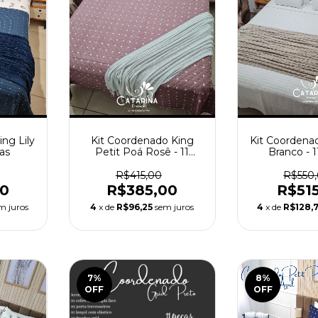
ng Lily
Kit Coordenado King
Kit Coordenad
ças
Petit Poá Rosê - 11
Branco - 
peças
R$415,00
R$550
00
R$385,00
R$51
m juros
4
x de
R$96,25
sem juros
4
x de
R$128,
7
%
8
%
OFF
OFF