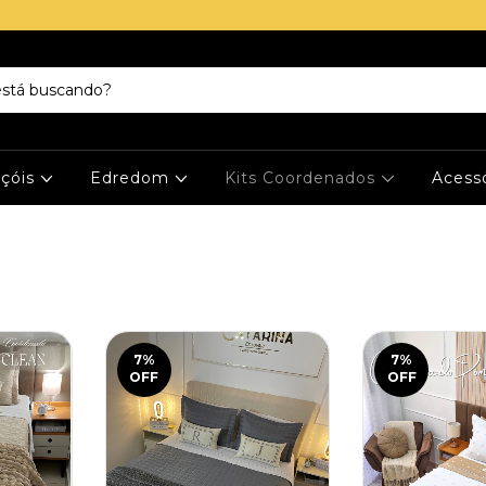
nçóis
Edredom
Kits Coordenados
Acess
7
%
7
%
OFF
OFF