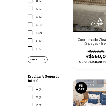
B (2)
C (2)
D (2)
E (2)
F (2)
Coordenado Clea
G (2)
12 peças - B
H (2)
R$600,00
R$560,
VER TODOS
4
x de
R$140,00
se
Escolha A Segunda
Inicial
5
%
A (2)
OFF
B (2)
C (2)