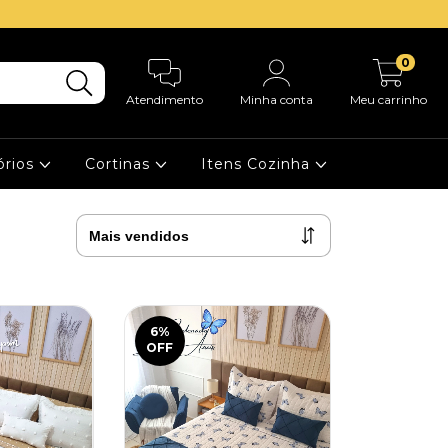
0
Atendimento
Minha conta
Meu carrinho
órios
Cortinas
Itens Cozinha
6
%
OFF