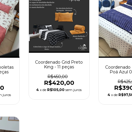
Coordenado Grid Preto
King - 11 peças
oletas
Coordenado 
eças
Poá Azul 
R$450,00
R$425
R$420,00
00
R$39
4
x de
R$105,00
sem juros
m juros
4
x de
R$97,5