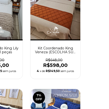
o King Lily
Kit Coordenado King
11 peças
Veneza (ESCOLHA SUA
PESEIRA) - 12 peças
,00
R$648,00
5,00
R$598,00
75
sem juros
4
x de
R$149,50
sem juros
7
%
OFF