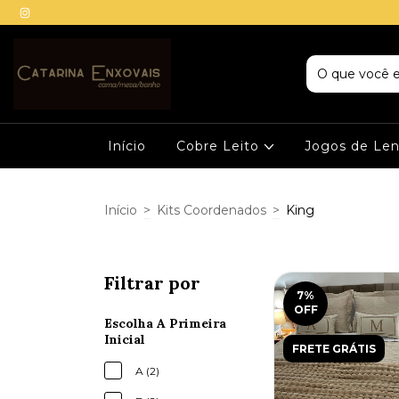
Início
Cobre Leito
Jogos de Le
Início
>
Kits Coordenados
>
King
Filtrar por
7
%
OFF
Escolha A Primeira
Inicial
FRETE GRÁTIS
A (2)