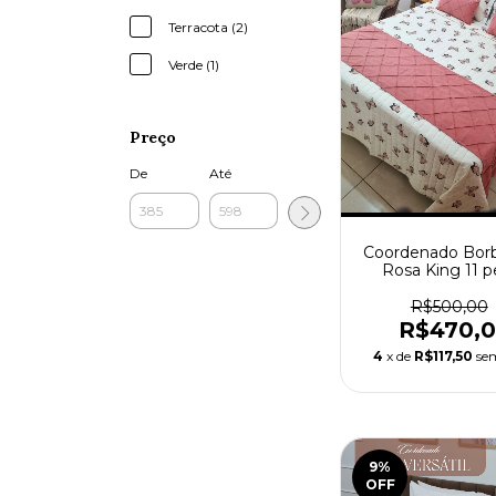
Terracota (2)
Verde (1)
Preço
De
Até
Coordenado Borb
Rosa King 11 p
R$500,00
R$470,
4
x de
R$117,50
se
9
%
OFF