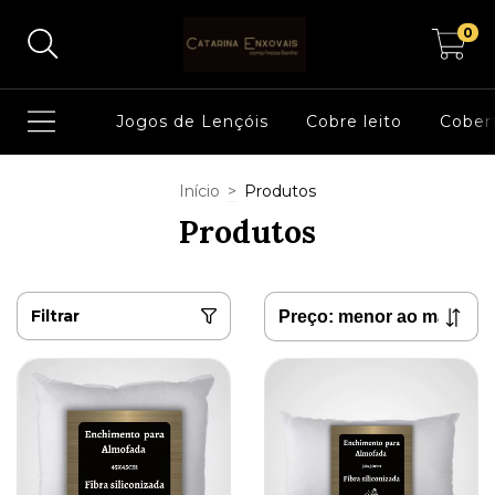
0
Jogos de Lençóis
Cobre leito
Cober
Início
>
Produtos
Produtos
Filtrar