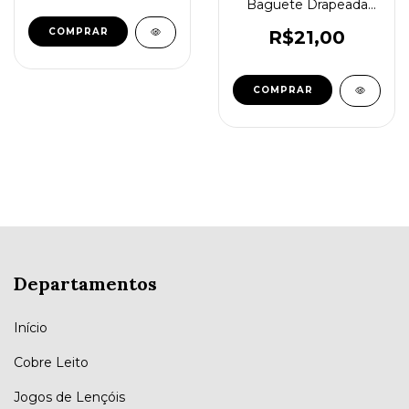
Baguete Drapeada
em Suede 01 peça -
Terracota
R$21,00
Departamentos
Início
Cobre Leito
Jogos de Lençóis